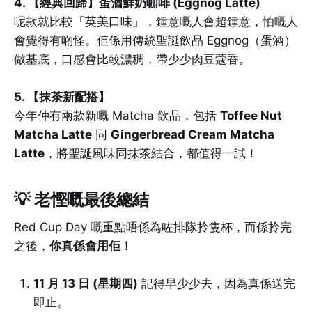
4. 【經典回歸】蛋酒鮮奶咖啡 (Eggnog Latte)
呢款就比較「英美口味」，鍾意嘅人會超鍾意，怕嘅人
會覺得有啲怪。佢係用傳統聖誕飲品 Eggnog（蛋酒）
做基底，口感會比較濃稠，帶少少肉豆蔻香。
5. 【抹茶新配搭】
今年仲有兩款新嘅 Matcha 飲品，包括
Toffee Nut
Matcha Latte
同
Gingerbread Cream Matcha
Latte
，將聖誕風味同抹茶結合，都值得一試！
💡 老慳嘅最後總結
Red Cup Day 嘅重點唔係為咗排隊拎隻杯，而係拎完
之後，
你真係會用佢！
11 月 13 日 (星期四)
記得早少少去，因為真係送完
即止。