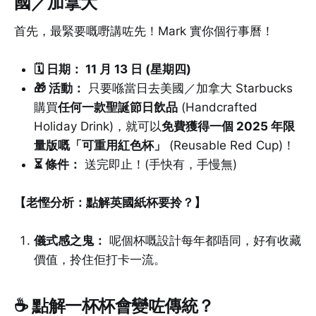
國／加拿大
首先，最緊要嘅嘢講咗先！Mark 實你個行事曆！
🗓️ 日期： 11 月 13 日 (星期四)
🎁 活動：
只要喺當日去美國／加拿大 Starbucks
購買
任何一款聖誕節日飲品
(Handcrafted
Holiday Drink)，就可以
免費獲得一個 2025 年限
量版嘅「可重用紅色杯」
(Reusable Red Cup)！
⏳ 條件：
送完即止！(手快有，手慢無)
【老慳分析：點解英國紙杯要拎？】
儀式感之鬼：
呢個杯嘅設計每年都唔同，好有收藏
價值，拎住佢打卡一流。
☕ 點解一杯杯會變咗傳統？