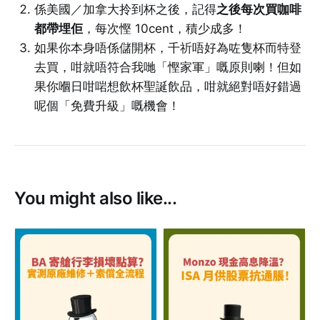
係美國／加拿大拎到杯之後，記得
之後每次買咖啡
都帶埋佢
，每次慳 10cent，積少成多！
如果你本身唔係儲開杯，千祈唔好為咗隻杯而特登
去買，咁就唔符合我哋「慳家軍」嘅原則喇！但如
果你嗰日咁啱想飲杯聖誕飲品，咁就絕對唔好錯過
呢個「免費升級」嘅機會！
You might also like...