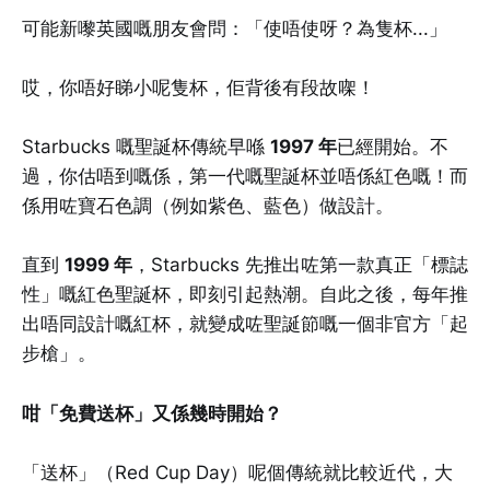
可能新嚟英國嘅朋友會問：「使唔使呀？為隻杯...」
哎，你唔好睇小呢隻杯，佢背後有段故㗎！
Starbucks 嘅聖誕杯傳統早喺
1997 年
已經開始。不
過，你估唔到嘅係，第一代嘅聖誕杯並唔係紅色嘅！而
係用咗寶石色調（例如紫色、藍色）做設計。
直到
1999 年
，Starbucks 先推出咗第一款真正「標誌
性」嘅紅色聖誕杯，即刻引起熱潮。自此之後，每年推
出唔同設計嘅紅杯，就變成咗聖誕節嘅一個非官方「起
步槍」。
咁「免費送杯」又係幾時開始？
「送杯」（Red Cup Day）呢個傳統就比較近代，大