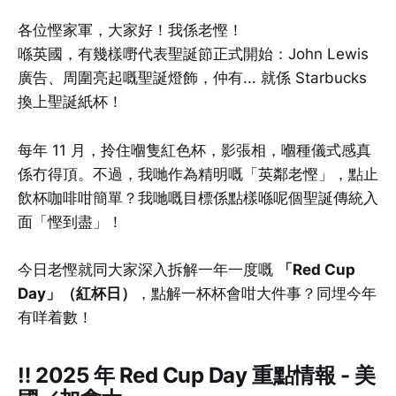
各位慳家軍，大家好！我係老慳！
喺英國，有幾樣嘢代表聖誕節正式開始：John Lewis
廣告、周圍亮起嘅聖誕燈飾，仲有... 就係 Starbucks
換上聖誕紙杯！
每年 11 月，拎住嗰隻紅色杯，影張相，嗰種儀式感真
係冇得頂。不過，我哋作為精明嘅「英鄰老慳」，點止
飲杯咖啡咁簡單？我哋嘅目標係點樣喺呢個聖誕傳統入
面「慳到盡」！
今日老慳就同大家深入拆解一年一度嘅
「Red Cup
Day」（紅杯日）
，點解一杯杯會咁大件事？同埋今年
有咩着數！
‼️ 2025 年 Red Cup Day 重點情報 - 美