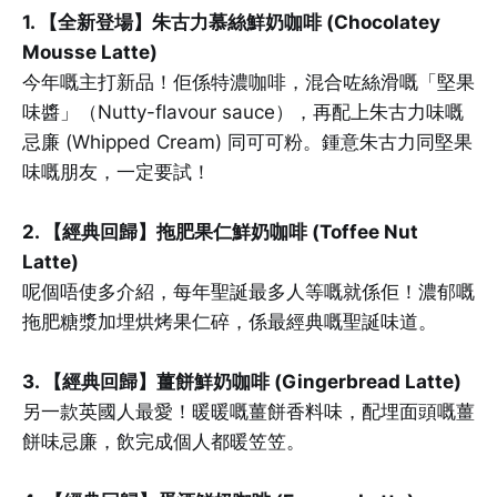
1. 【全新登場】朱古力慕絲鮮奶咖啡 (Chocolatey
Mousse Latte)
今年嘅主打新品！佢係特濃咖啡，混合咗絲滑嘅「堅果
味醬」（Nutty-flavour sauce），再配上朱古力味嘅
忌廉 (Whipped Cream) 同可可粉。鍾意朱古力同堅果
味嘅朋友，一定要試！
2. 【經典回歸】拖肥果仁鮮奶咖啡 (Toffee Nut
Latte)
呢個唔使多介紹，每年聖誕最多人等嘅就係佢！濃郁嘅
拖肥糖漿加埋烘烤果仁碎，係最經典嘅聖誕味道。
3. 【經典回歸】薑餅鮮奶咖啡 (Gingerbread Latte)
另一款英國人最愛！暖暖嘅薑餅香料味，配埋面頭嘅薑
餅味忌廉，飲完成個人都暖笠笠。