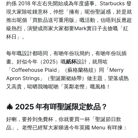
約係 2018 年左右先開始成為年度盛事。Starbucks 發
現大家除咗鍾意杯，仲想「擁有」呢份聖誕感，於是就
推出呢個「買飲品送可重用版」嘅活動，估唔到反應超
級熱烈，演變成而家大家都要Mark實日子去搶嘅「紅
杯日」。
每年嘅設計都唔同，有啲年份玩簡約，有啲年份玩插
畫。好似今年（2025）嘅
紙杯
設計，就用咗
「Coffeehouse Plaid」（蘇格蘭格紋）同「Merry
Apron Strings」（聖誕圍裙絲帶）做主題，望落成熟
又高貴，啱晒我哋呢啲「英鄰老慳」嘅風格！
🎄 2025 年有咩聖誕限定飲品？
好喇，要拎到免費杯，你就要買一杯「聖誕節日飲
品」。老慳已經幫大家睇過今年英國 Menu 有咩揀：