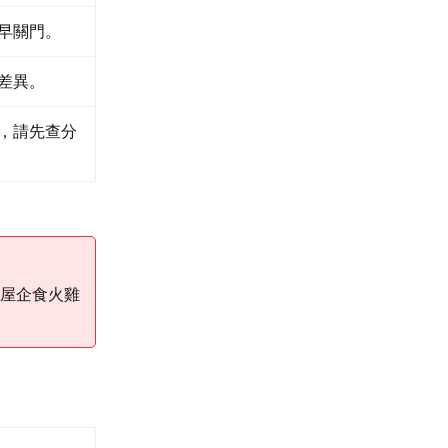
早關門。
差異。
，請先查分
屋企食火雞