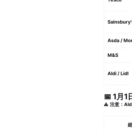
Sainsbury'
Asda / Mo
M&S
Aldi / Lidl
📅 1月1
⚠️
注意：Al