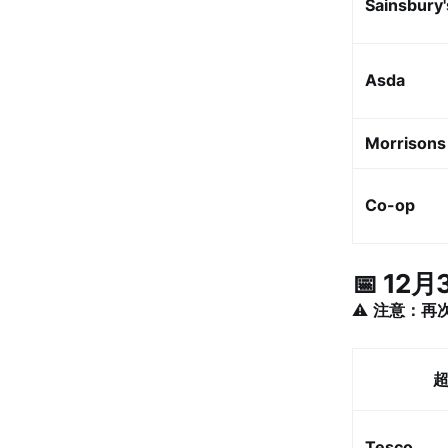
Sainsbury'
Asda
Morrisons
Co-op
📅 12月
⚠️
注意：再
Tesco