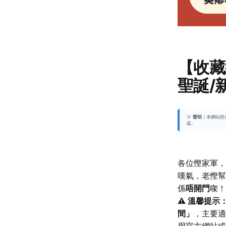
【收藏
聖誕/
💡
聲明：
本網站部
益。
各位慳家軍，
嘆氣，老慳幫
係
唔開門
㗎！
⚠️ 溫馨提示
間」
，主要適
用官方網站或者