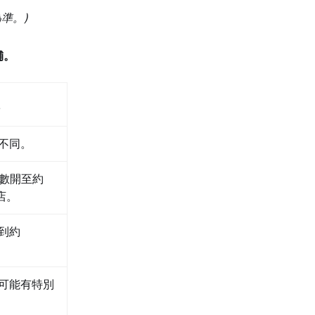
為準。)
舖。
不同。
店多數開至約
店。
到約
可能有特別