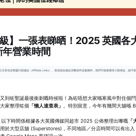
級】一張表睇晒！2025 英國各
新年營業時間
分文章包含聯盟行銷連結（Affiliate Links）。當您經由連結消費或申請服務時，我們可能會獲得小額佣金，絕
又到咗聖誕最後衝刺嘅時候啦！為咗唔想大家喺寒風中對住個閂
大家整理咗個
「懶人速查表」
。特別留意，今年有幾間大舖喺 Box
：
以下時間係根據各大英國傳媒同超市 2025 公佈整理出嚟嘅
「
用於大型店舖 (Superstores)，不同地區／分店時間可以有出
 Google Maps 再確認一次。