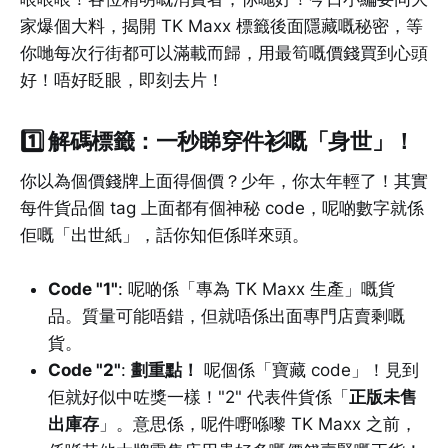
家爆個大料，揭開 TK Maxx 標籤後面隱藏嘅秘密，等
你哋每次行街都可以滿載而歸，用最筍嘅價錢買到心頭
好！唔好眨眼，即刻去片！
1️⃣
解碼標籤：一秒睇穿件衫嘅「身世」！
你以為個價錢牌上面得個價？少年，你太年輕了！其實
每件貨品個 tag 上面都有個神秘 code，呢啲數字就係
佢嘅「出世紙」，話你知佢係咩來頭。
Code "1"
: 呢啲係「專為 TK Maxx 生產」嘅貨
品。質量可能唔錯，但就唔係出面專門店賣剩嘅
貨。
Code "2"
:
劃重點！
呢個係「寶藏 code」！見到
佢就好似中咗獎一樣！"2" 代表件貨係「
正版未售
出庫存
」。意思係，呢件嘢喺嚟 TK Maxx 之前，