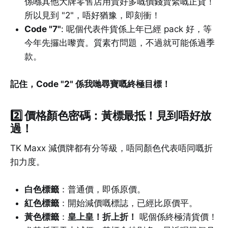
係喺其他大牌零售店用貴好多嘅價錢賣緊嘅正貨！
所以見到 "2"，唔好猶豫，即刻衝！
Code "7"
: 呢個代表件貨係上年已經 pack 好，等
今年先攞出嚟賣。質素冇問題，不過就可能係過季
款。
記住，Code "2" 係我哋尋寶嘅終極目標！
2️⃣
價格顏色密碼：黃標最抵！見到唔好放
過！
TK Maxx 減價牌都有分等級，唔同顏色代表唔同嘅折
扣力度。
白色標籤
：普通價，即係原價。
紅色標籤
：開始減價嘅標誌，已經比原價平。
黃色標籤
：
皇上皇！折上折！
呢個係終極清貨價！