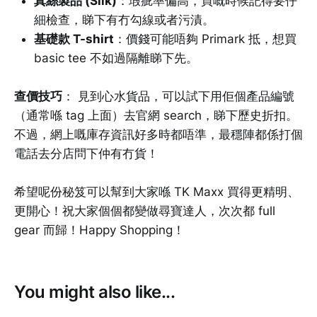
真絲製品 (Silk)
：瑕疵率偏高，買嘅時候記得要仔
細檢查，睇下有冇勾線或者污漬。
基礎款 T-shirt
：價錢可能唔夠 Primark 抵，想買
basic tee 不如過隔離睇下先。
查價技巧
： 見到心水貨品，可以試下用佢個產品編號
（通常喺 tag 上面）去官網 search，睇下歷史折扣。
不過，網上嘅庫存資訊好多時都唔準，最穩陣都係打個
電話去分店問下仲有冇貨！
希望呢份秘笈可以幫到大家喺 TK Maxx 買得更精明、
更開心！祝大家個個都變做尋寶達人，次次都 full
gear 而歸！Happy Shopping！
You might also like...