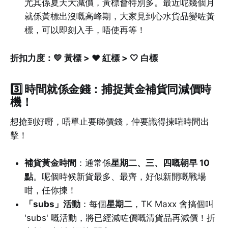
尤其係夏天大減價，黃標會特別多。最近呢幾個月
就係黃標出沒嘅高峰期，大家見到心水貨品變咗黃
標，可以即刻入手，唔使再等！
折扣力度：💛 黃標 > ❤️ 紅標 > 🤍 白標
3️⃣
時間就係金錢：捕捉黃金補貨同減價時
機！
想搶到好嘢，唔單止要睇價錢，仲要識得揀啱時間出
擊！
補貨黃金時間
：通常係
星期二、三、四嘅朝早 10
點
。呢個時候新貨最多、最齊，好似新開嘅戰場
咁，任你揀！
「subs」活動
：每個
星期二
，TK Maxx 會搞個叫
'subs' 嘅活動，將已經減咗價嘅清貨品再減價！折