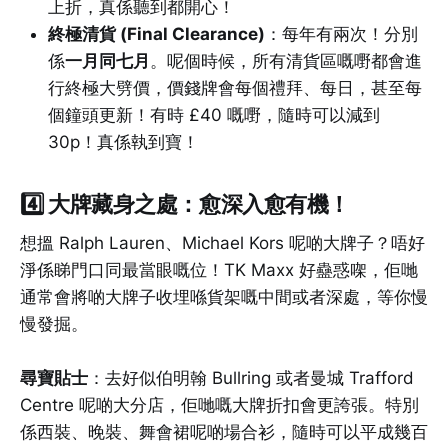
上折，真係聽到都開心！
終極清貨 (Final Clearance)
：每年有兩次！分別
係
一月同七月
。呢個時候，所有清貨區嘅嘢都會進
行終極大劈價，價錢牌會每個禮拜、每日，甚至每
個鐘頭更新！有時 £40 嘅嘢，隨時可以減到
30p！真係執到寶！
4️⃣
大牌藏身之處：愈深入愈有機！
想搵 Ralph Lauren、Michael Kors 呢啲大牌子？唔好
淨係睇門口同最當眼嘅位！TK Maxx 好蠱惑㗎，佢哋
通常會將啲大牌子收埋喺貨架嘅中間或者深處，等你慢
慢發掘。
尋寶貼士
：去好似伯明翰 Bullring 或者曼城 Trafford
Centre 呢啲大分店，佢哋嘅大牌折扣會更誇張。特別
係西裝、晚裝、舞會裙呢啲場合衫，隨時可以平成幾百