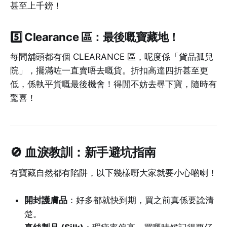
甚至上千鎊！
5️⃣
Clearance 區：最後嘅寶藏地！
每間舖頭都有個 CLEARANCE 區，呢度係「貨品孤兒
院」，擺滿咗一直賣唔去嘅貨。折扣高達四折甚至更
低，係執平貨嘅最後機會！得閒不妨去尋下寶，隨時有
驚喜！
🚫
血淚教訓：新手避坑指南
有寶藏自然都有陷阱，以下幾樣嘢大家就要小心啲喇！
開封護膚品
：好多都就快到期，買之前真係要諗清
楚。