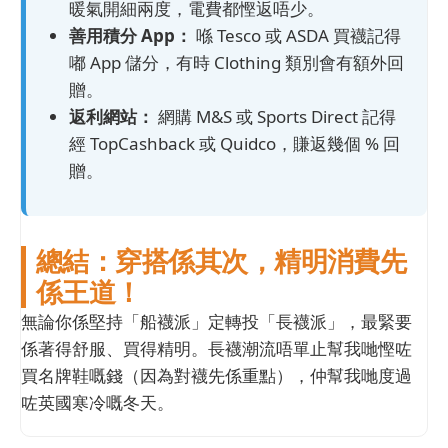
暖氣開細兩度，電費都慳返唔少。
善用積分 App：
喺 Tesco 或 ASDA 買襪記得
嘟 App 儲分，有時 Clothing 類別會有額外回
贈。
返利網站：
網購 M&S 或 Sports Direct 記得
經 TopCashback 或 Quidco，賺返幾個 % 回
贈。
總結：穿搭係其次，精明消費先
係王道！
無論你係堅持「船襪派」定轉投「長襪派」，最緊要
係著得舒服、買得精明。長襪潮流唔單止幫我哋慳咗
買名牌鞋嘅錢（因為對襪先係重點），仲幫我哋度過
咗英國寒冷嘅冬天。