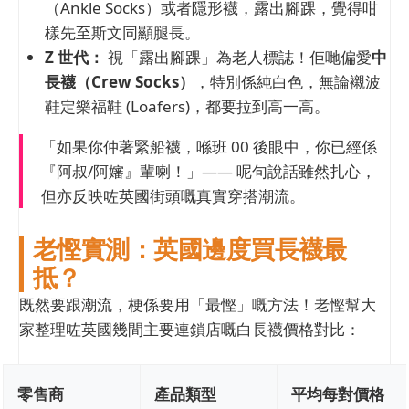
（Ankle Socks）或者隱形襪，露出腳踝，覺得咁
樣先至斯文同顯腿長。
Z 世代：
視「露出腳踝」為老人標誌！佢哋偏愛
中
長襪（Crew Socks）
，特別係純白色，無論襯波
鞋定樂福鞋 (Loafers)，都要拉到高一高。
「如果你仲著緊船襪，喺班 00 後眼中，你已經係
『阿叔/阿嬸』輩喇！」—— 呢句說話雖然扎心，
但亦反映咗英國街頭嘅真實穿搭潮流。
老慳實測：英國邊度買長襪最
抵？
既然要跟潮流，梗係要用「最慳」嘅方法！老慳幫大
家整理咗英國幾間主要連鎖店嘅白長襪價格對比：
零售商
產品類型
平均每對價格