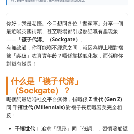
時，我們可能會獲得小額佣金，絕不影響您的購買價格或權益。
你好，我是老慳。今日想同各位「慳家軍」分享一個
最近喺英國街頭、甚至職場都引起熱話嘅有趣現象
——
「襪子代溝」（Sockgate）
。
有無諗過，你可能喺不經意之間，就因為腳上嗰對襪
被「識破」咗真實年齡？唔係靠樣貌化妝，而係睇你
對襪有幾長！
什么是「襪子代溝」
（Sockgate）？
呢個詞最近喺社交平台瘋傳，指嘅係
Z 世代 (Gen Z)
同
千禧世代 (Millennials)
對襪子長度嘅審美完全相
反：
千禧世代：
追求「隱形」同「低調」，習慣著船襪