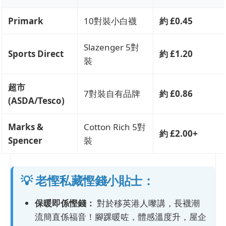
Primark
10對裝小白襪
約 £0.45
Slazenger 5對
Sports Direct
約 £1.20
裝
超市
7對裝自有品牌
約 £0.86
(ASDA/Tesco)
Marks &
Cotton Rich 5對
約 £2.00+
Spencer
裝
💡 老慳私藏慳錢小貼士：
保暖即係慳錢：
對於移英港人嚟講，長襪潮
流簡直係福音！腳踝暖咗，體感溫度升，屋企