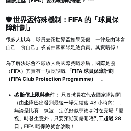
國際足協（FIFA）要出嚟孭呢條數？
---
🛡️ 世界盃特殊機制：FIFA 的「球員保
障計劃」
很多人以為，球員去踢世界盃如果受傷，一律是由球會
自己「食自己」或者由國家隊足總負責。其實唔係！
為了解決球會不願放人踢國際賽嘅矛盾，國際足協
（FIFA）其實有一項長設嘅
「FIFA 球員保障計劃
（FIFA Club Protection Programme）」
。
💰 賠償上限與條件：
只要球員在代表國家隊期間
（由坐隊巴出發到最後一場完結後 48 小時內），
無論是比賽、練波、定係好似亨德森咁在完場「慶
祝」時發生意外，只要預期受傷開唔到工
超過 28
日
，FIFA 嘅保險就會啟動！