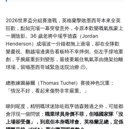
2026世界盃分組賽激戰，英格蘭擊敗墨西哥本來全英
狂歡，點知完場一幕突發意外，令原本歡樂嘅氣氛蒙上
一層陰影。36 歲老將中場亨德森（Jordan
Henderson）成場波一分鐘都無上過場，卻在全隊歡
樂慶祝、翻越場邊廣告看板時不幸摔倒。佢左手撐地重
創，手腕嚴重折到變形，最後要戴住氧氣罩由擔架抬離
球場，留喺墨西哥城緊急送院治療 🫠。
總教練圖赫爾（Thomas Tuchel）賽後神色沉重：
「情況不好，看起來傷勢非常嚴重。」
睇到呢度，精明嘅球迷除咗戥亨德森難過之外，可能都
會浮現一個問號：
職業球員身價不菲，佢喺國家隊「沒
上場卻受傷」，到底佢本身嘅球會、英格蘭足總，定係