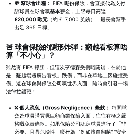
💸 幫球會出糧：
FIFA 呢份保險，會直接代為支付
該球員在球會嘅基本薪金，上限每日高達
£20,000 歐元
（約 £17,000 英鎊），最長會幫手
出足 365 日糧。
🚨 球會保險的隱形炸彈：翻越看板算唔
算「不小心」？
雖然有 FIFA 撐腰，但這次亨德森受傷嘅關鍵，在於他
是「翻越場邊廣告看板」跌傷，而非在草地上因碰撞受
傷。這在球會與保險公司嘅世界入面，隨時會引發一場
法律拉鋸戰！
❌ 個人疏忽（Gross Negligence）條款：
每間球
會為球員購買嘅巨額商業保險入面，往往有極之嚴
格嘅免責條款。如果保險公司認定球員進行了「非
必要、且具危險性」嘅行為（例如擅自翻越非安全