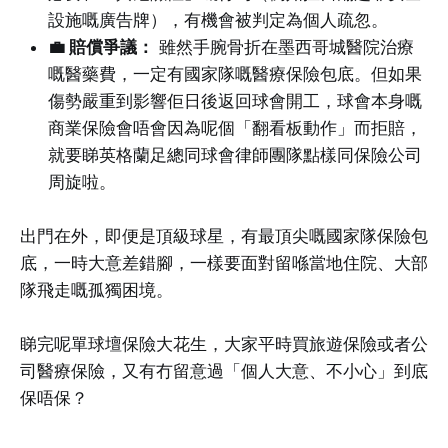
設施嘅廣告牌），有機會被判定為個人疏忽。
💼 賠償爭議：
雖然手腕骨折在墨西哥城醫院治療
嘅醫藥費，一定有國家隊嘅醫療保險包底。但如果
傷勢嚴重到影響佢日後返回球會開工，球會本身嘅
商業保險會唔會因為呢個「翻看板動作」而拒賠，
就要睇英格蘭足總同球會律師團隊點樣同保險公司
周旋啦。
出門在外，即便是頂級球星，有最頂尖嘅國家隊保險包
底，一時大意差錯腳，一樣要面對留喺當地住院、大部
隊飛走嘅孤獨困境。
睇完呢單球壇保險大花生，大家平時買旅遊保險或者公
司醫療保險，又有冇留意過「個人大意、不小心」到底
保唔保？